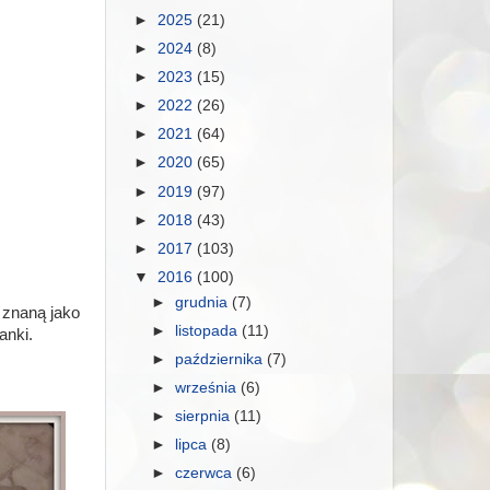
►
2025
(21)
►
2024
(8)
►
2023
(15)
►
2022
(26)
►
2021
(64)
►
2020
(65)
►
2019
(97)
►
2018
(43)
►
2017
(103)
▼
2016
(100)
►
grudnia
(7)
 znaną jako
►
listopada
(11)
anki.
►
października
(7)
►
września
(6)
►
sierpnia
(11)
►
lipca
(8)
►
czerwca
(6)