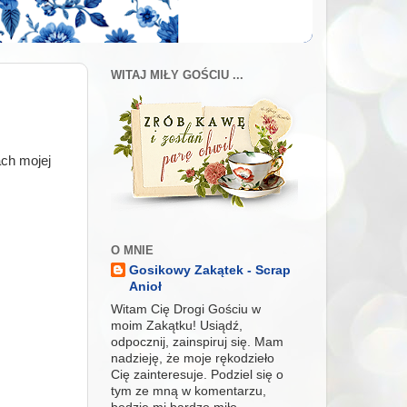
WITAJ MIŁY GOŚCIU ...
ach mojej
O MNIE
Gosikowy Zakątek - Scrap
Anioł
Witam Cię Drogi Gościu w
moim Zakątku! Usiądź,
odpocznij, zainspiruj się. Mam
nadzieję, że moje rękodzieło
Cię zainteresuje. Podziel się o
tym ze mną w komentarzu,