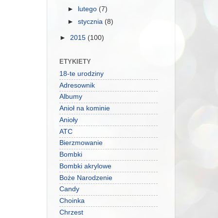
►
lutego
(7)
►
stycznia
(8)
►
2015
(100)
ETYKIETY
18-te urodziny
Adresownik
Albumy
Anioł na kominie
Anioły
ATC
Bierzmowanie
Bombki
Bombki akrylowe
Boże Narodzenie
Candy
Choinka
Chrzest