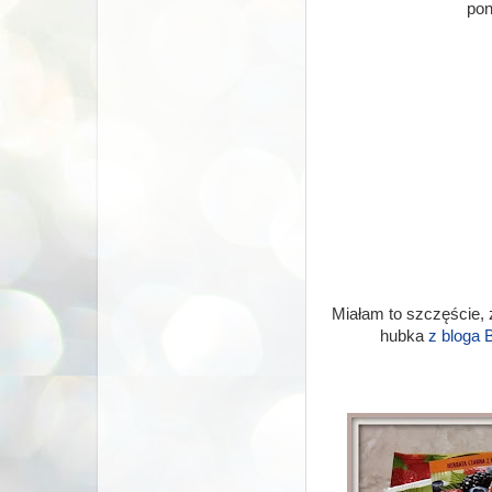
pon
Miałam to szczęście,
hubka
z bloga B